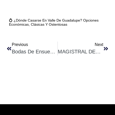
💍 ¿Dónde Casarse En Valle De Guadalupe? Opciones
Económicas, Clásicas Y Ostentosas
Previous
Next
Bodas De Ensueño En El Hotel Castillo Ferrer – Valle De Guadalupe
MAGISTRAL DEGUSTACIÓN DE SYRAH Y NEBBIOLO En Casa Emiliana – Valle De Guadalupe